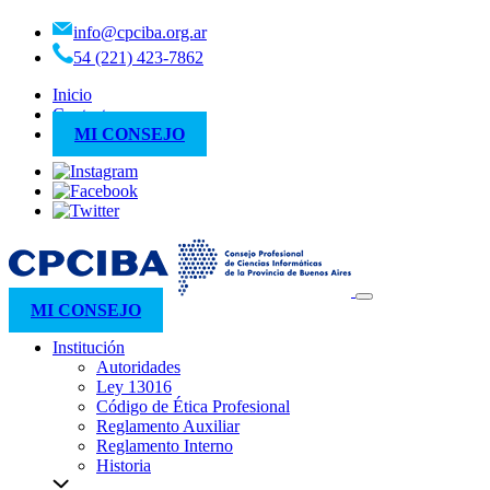
info@cpciba.org.ar
54 (221) 423-7862
Inicio
Contacto
MI CONSEJO
MI CONSEJO
Institución
Autoridades
Ley 13016
Código de Ética Profesional
Reglamento Auxiliar
Reglamento Interno
Historia