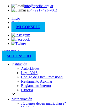
info@cpciba.org.ar
54 (221) 423-7862
Inicio
Contacto
MI CONSEJO
MI CONSEJO
Institución
Autoridades
Ley 13016
Código de Ética Profesional
Reglamento Auxiliar
Reglamento Interno
Historia
Matriculación
¿Quiénes deben matricularse?