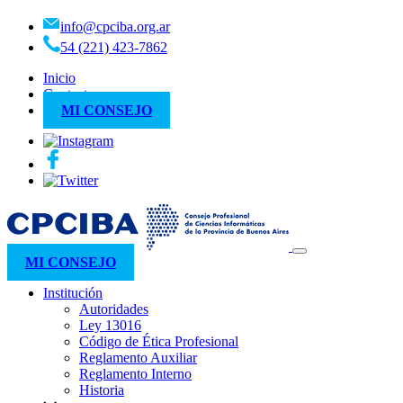
info@cpciba.org.ar
54 (221) 423-7862
Inicio
Contacto
MI CONSEJO
MI CONSEJO
Institución
Autoridades
Ley 13016
Código de Ética Profesional
Reglamento Auxiliar
Reglamento Interno
Historia